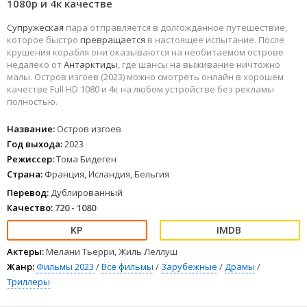
1080р и 4к качестве
Супружеская
пара отправляется в долгожданное путешествие,
которое быстро
превращается
в настоящее испытание. После
крушения корабля они оказываются на необитаемом острове
недалеко от
Антарктиды
, где шансы на выживание ничтожно
малы. Остров изгоев (2023) можно смотреть онлайн в хорошем
качестве Full HD 1080 и 4к на любом устройстве без рекламы
полностью.
Название:
Остров изгоев
Год выхода:
2023
Режиссер:
Тома Бидеген
Страна:
Франция, Исландия, Бельгия
Перевод:
Дублированный
Качество:
720 - 1080
Актеры:
Мелани Тьерри, Жиль Леллуш
Жанр:
Фильмы 2023
/
Все фильмы
/
Зарубежные
/
Драмы
/
Триллеры