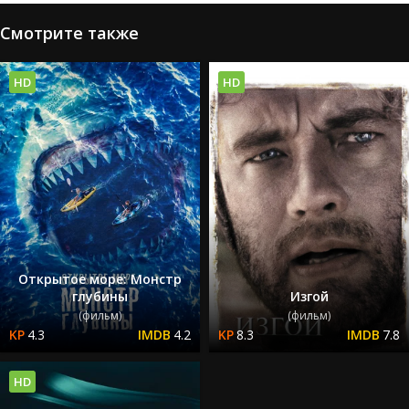
Смотрите также
HD
HD
Открытое море: Монстр
глубины
Изгой
(фильм)
(фильм)
4.3
4.2
8.3
7.8
HD