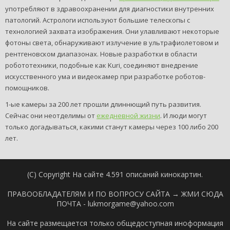
употребляют в здравоохранении для диагностики внутренних
патологий. Астрологи используют большие телескопы с
технологией захвата изображения. Они улавливают некоторые
фотоны света, обнаруживают излучение в ультрафиолетовом и
рентгеновском диапазонах. Новые разработки в области
робототехники, подобные как Kuri, соединяют внедрение
искусственного ума и видеокамер при разработке роботов-
помощников.
1-ые камеры за 200 лет прошли длиннющий путь развития.
Сейчас они неотделимы от
ежедневной жизни
. И люди могут
только догадываться, какими станут камеры через 100 либо 200
лет.
(C) Copyright На сайте 4.591 описаний кинокартин.
ПРАВООБЛАДАТЕЛЯМ И ПО ВОПРОСУ САЙТА →
ЖМИ СЮДА
ПОЧТА - lukmorgame@yahoo.com
На сайте размещается только общедоступная иноформация