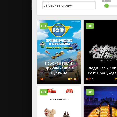
КП 0
2023
2022
2021
HD
HD
Русские
СССР
Зарубежн
Робокар Поли:
Приключение в
Леди Баг и Суп
Пустыне
Кот: Пробужде
?
HD
HD