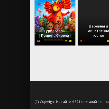
Царевны и
Турбозавры:
Таинственн
Привет, Сирена
гостья
(C) Copyright На сайте 4.591 описаний кинок