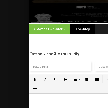
Смотреть онлайн
Трейлер
Оставь свой отзыв
Полужирный
Курсив
Подчеркнутый
Зачеркнутый
Выравнивание
Нумерованный
Маркиро
Вс
Вставка спойлера