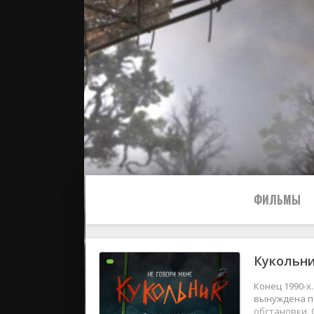
ФИЛЬМЫ
Кукольн
Все
Конец 1990-х
2024
вынуждена пе
обстановки. 