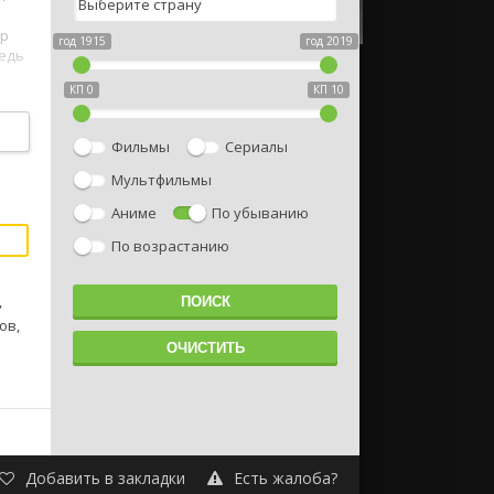
ор
год 1915
год 2019
Ведь
КП 0
КП 10
е
Фильмы
Сериалы
Мультфильмы
Аниме
По убыванию
По возрастанию
,
ов,
Добавить в закладки
Есть жалоба?