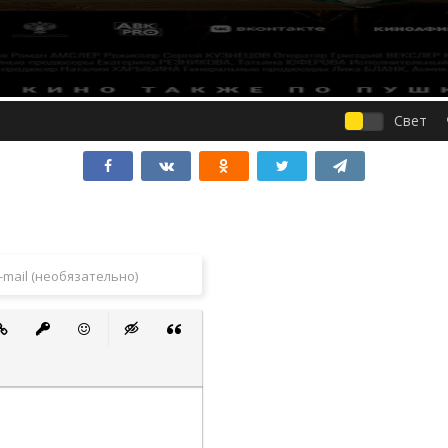
Свет
 список
ванный список
тавить ссылку
Вставить защищенную ссылку
Вставить смайлик
Вставка скрытого текста
Вставка цитаты