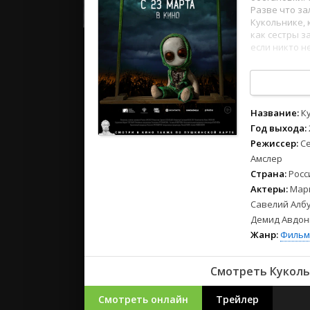
2023
Разве что за
2022
Кукольнике, 
как сестры з
2021
если никто н
29
30
31
32
33
Русские
можно смотре
СССР
без рекламы
Зарубежн
Название:
К
Год выхода:
Режиссер:
С
Амслер
Страна:
Росс
Актеры:
Мари
Савелий Албу
Демид Авдон
Жанр:
Фильм
Смотреть Куколь
Смотреть онлайн
Трейлер