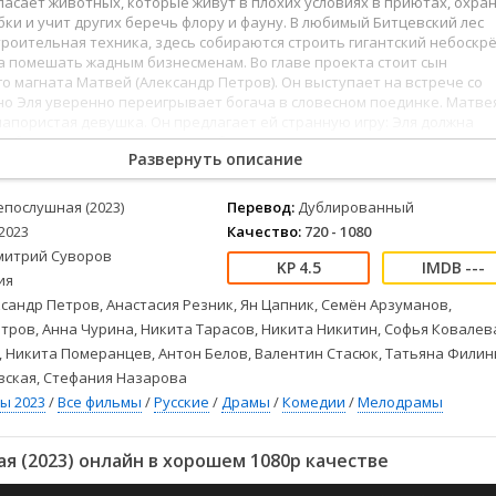
пасает животных, которые живут в плохих условиях в приютах, охра
Детективы
2023
Семейные
бки и учит других беречь флору и фауну. В любимый Битцевский лес
Детские
2022
Спорт
роительная техника, здесь собираются строить гигантский небоскрё
Драмы
2021
Триллеры
а помешать жадным бизнесменам. Во главе проекта стоит сын
о магната Матвей (Александр Петров). Он выступает на встрече со
Комедии
Ужасы
но Эля уверенно переигрывает богача в словесном поединке. Матве
Русские
Фантастика
апористая девушка. Он предлагает ей странную игру: Эля должна
 у бизнесмена и выполнять любые его желания (невозможен только
СССР
Фэнтези
Развернуть описание
, тогда он заморозит стройку. Матвей уверен, что, когда студентка
ые
Зарубежные
олучше, непременно влюбится. Редкую для отечественного кино
 мелодраму снял Дмитрий Суворов, автор успешного фильма-катаст
Фильмы из соцетей
епослушная (2023)
Перевод:
Дублированный
2023
Качество:
720 - 1080
митрий Суворов
34
35
36
37
38
39
40
41
42
43
44
45
46
47
48
49
50
51
52
Непослушная (2023
4.5
---
ия
 смотреть онлайн в хорошем качестве Full HD 1080 и 4к на любом
ез рекламы полностью.
сандр Петров, Анастасия Резник, Ян Цапник, Семён Арзуманов,
тров, Анна Чурина, Никита Тарасов, Никита Никитин, Софья Ковалев
, Никита Померанцев, Антон Белов, Валентин Стасюк, Татьяна Филин
вская, Стефания Назарова
ы 2023
/
Все фильмы
/
Русские
/
Драмы
/
Комедии
/
Мелодрамы
 (2023) онлайн в хорошем 1080p качестве