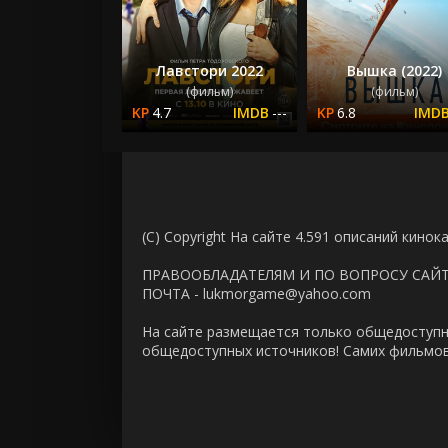
Лавстори 2022
Вышка (2022)
(фильм)
(фильм)
4.7
---
6.8
(C) Copyright На сайте 4.591 описаний кинок
ПРАВООБЛАДАТЕЛЯМ И ПО ВОПРОСУ САЙ
ПОЧТА - lukmorgame@yahoo.com
На сайте размещается только общедоступн
общедоступных источников! Самих фильмов