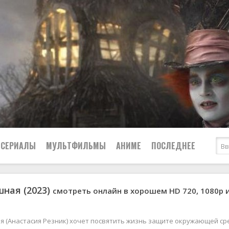
СЕРИАЛЫ
МУЛЬТФИЛЬМЫ
АНИМЕ
ПОСЛЕДНЕЕ
ная (2023)
смотреть онлайн в хорошем HD 720, 1080р и
Все
Криминал
Боевики
Мелодрамы
Военные
2024
Приключения
я (Анастасия Резник) хочет посвятить жизнь защите окружающей ср