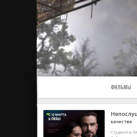
ФИЛЬМЫ
Непослуш
Все
качестве
2024
Студентка Эл