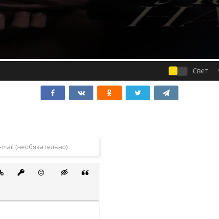
Свет
 список
ванный список
тавить ссылку
Вставить защищенную ссылку
Вставить смайлик
Вставка скрытого текста
Вставка цитаты