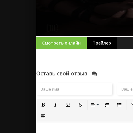
Смотреть онлайн
Трейлер
Оставь свой отзыв
Полужирный
Курсив
Подчеркнутый
Зачеркнутый
Выравнивание
Нумерованный
Маркиро
Вс
Вставка спойлера