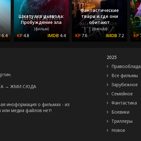
Фантастические
Шкатулка дьявола:
твари и где они
Пробуждение зла
обитают
(фильм)
(фильм)
6.4
4.8
4.4
7.6
7.2
2025
Правооблада
артин.
Все фильмы
Зарубежное
ТА →
ЖМИ СЮДА
Семейное
Фантастика
ая иноформация о фильмах - из
 или медиа файлов нет!
Боевики
Триллеры
Новое