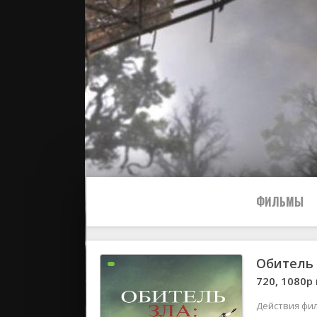
ФИЛЬМЫ
Обитель 
Все
720, 1080р
2024
Действия фил