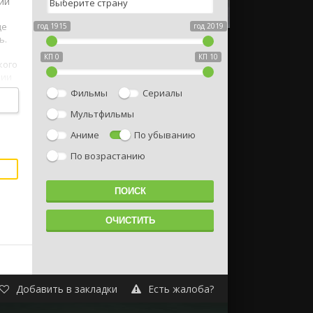
рии
де
год 1915
год 2019
ь.
КП 0
КП 10
кого
мии
Фильмы
Сериалы
Мультфильмы
Аниме
По убыванию
По возрастанию
Добавить в закладки
Есть жалоба?