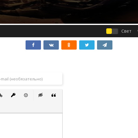
Свет
 список
ванный список
тавить ссылку
Вставить защищенную ссылку
Вставить смайлик
Вставка скрытого текста
Вставка цитаты