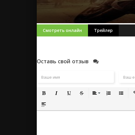
Смотреть онлайн
Трейлер
Оставь свой отзыв
Полужирный
Курсив
Подчеркнутый
Зачеркнутый
Выравнивание
Нумерованный
Маркиро
Вс
Вставка спойлера