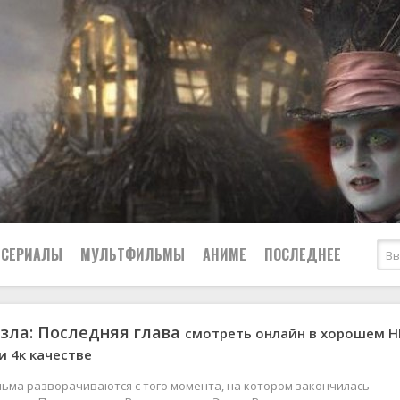
СЕРИАЛЫ
МУЛЬТФИЛЬМЫ
АНИМЕ
ПОСЛЕДНЕЕ
зла: Последняя глава
смотреть онлайн в хорошем 
Все
Криминал
 и 4к качестве
Боевики
Мелодрамы
Военные
2024
Приключения
ьма разворачиваются с того момента, на котором закончилась